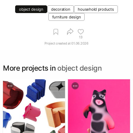
object design
decoration
household products
furniture design
13
Project created at
01.06.2026
More projects in
object design