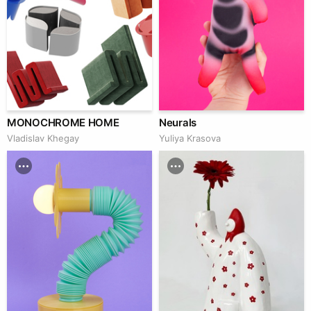
MONOCHROME HOME
Neurals
Vladislav Khegay
Yuliya Krasova