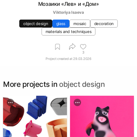
Мозаики «Лев» и «Дом»
Viktoriya Isaeva
object design
glass
mosaic
decoration
materials and techniques
3
Project created at
29.03.2026
More projects in
object design