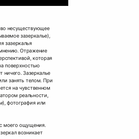
тво несуществующее
ываемое зазеркалье),
я зазеркалья
мнению. Отражение
перспективой, которая
 за поверхностью
т ничего. Зазеркалье
или занять телом. При
ется на чувственном
атором реальности,
м), фотография или
 с моего ощущения.
 зеркал возникает