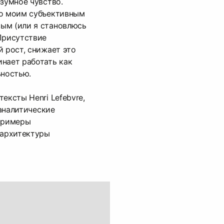
езумное чувство.
по моим субъективным
ым (или я становлюсь
Присутствие
й рост, снижает это
нает работать как
ьностью.
ексты Henri Lefebvre,
оаналитические
 примеры
 архитектуры