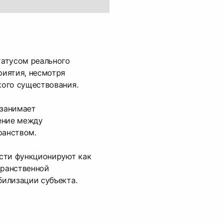
татусом реального
риятия, несмотря
кого существования.
 занимает
ение между
ранством.
ти функционируют как
транственной
билизации субъекта.