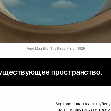
René Magritte, The False Mirror, 1929
существующее пространство.
Зеркало показывает глубину,
внутрь и ощутить его телом