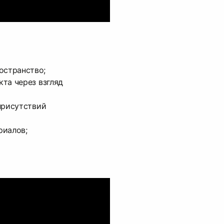
остранство;
кта через взгляд
 присутствий
риалов;