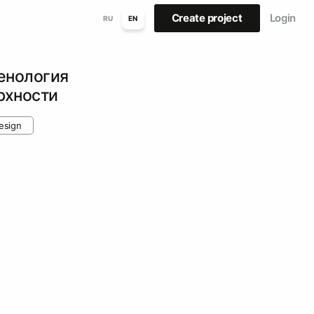
Create project
Login
RU
EN
енология
рхности
design