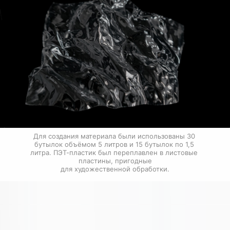
Для создания материала были использованы 30 
бутылок объёмом 5 литров и 15 бутылок по 1,5 
литра. ПЭТ-пластик был переплавлен в листовые 
пластины, пригодные

для художественной обработки.