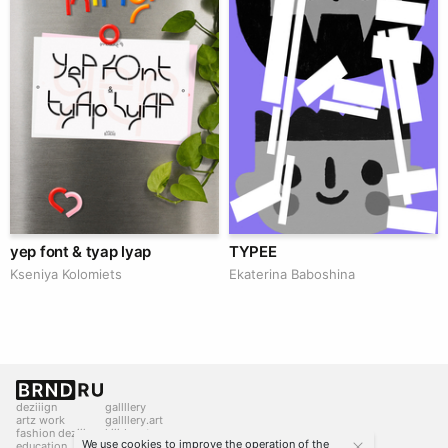
yep font & tyap lyap
TYPEE
Kseniya Kolomiets
Ekaterina Baboshina
deziiign
gallllery
artz work
gallllery.art
fashion deziiign
kiiids.art
We use cookies to improve the operation of the
education