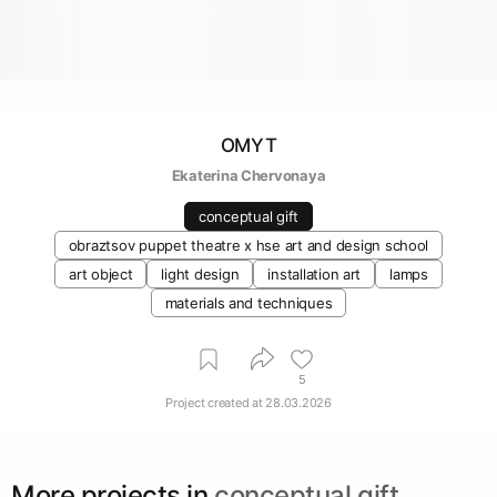
OMYT
Ekaterina Chervonaya
conceptual gift
obraztsov puppet theatre x hse art and design school
art object
light design
installation art
lamps
materials and techniques
5
Project created at
28.03.2026
More projects in
conceptual gift