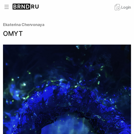
Login
Ekaterina Chervonaya
OMYT