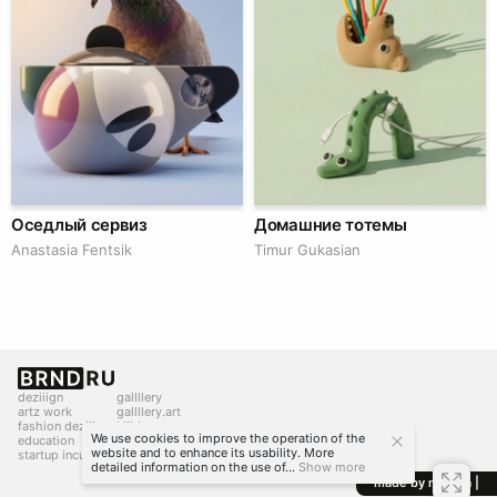
Оседлый сервиз
Домашние тотемы
Anastasia Fentsik
Timur Gukasian
deziiign
gallllery
artz work
gallllery.art
fashion deziiign
kiiids.art
We use cookies to improve the operation of the
education
website and to enhance its usability. More
startup incubator
detailed information on the use of...
Show more
made by mediiia |