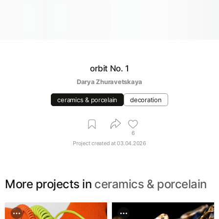
orbit No. 1
Darya Zhuravetskaya
ceramics & porcelain
decoration
6
Project created at
03.04.2026
More projects in
ceramics & porcelain