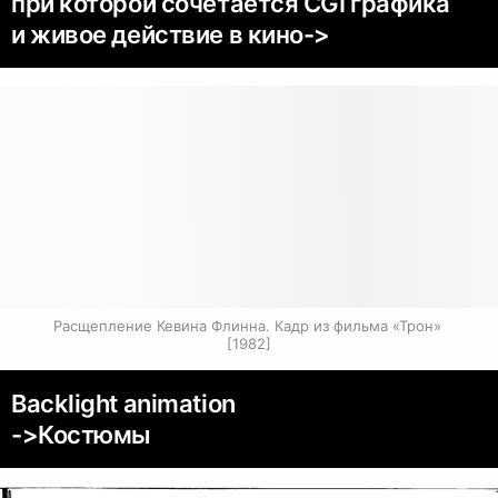
при которой сочетается CGI графика
и живое действие в кино->
Расщепление Кевина Флинна. Кадр из фильма «Трон» 
[1982]
Backlight animation
->Костюмы