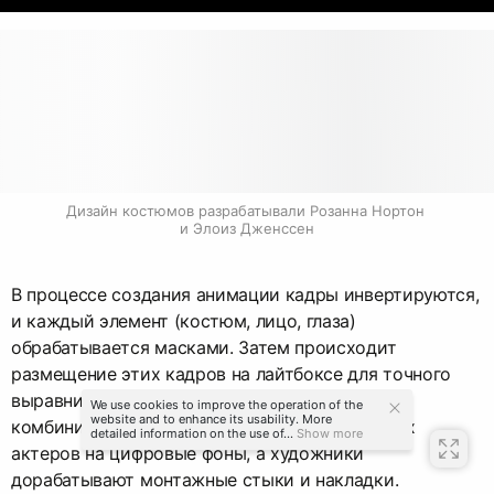
Дизайн костюмов разрабатывали Розанна Нортон 
и Элоиз Дженссен
В процессе создания анимации кадры инвертируются,
и каждый элемент (костюм, лицо, глаза)
обрабатывается масками. Затем происходит
размещение этих кадров на лайтбоксе для точного
выравнивания. После этого мастера
We use cookies to improve the operation of the
website and to enhance its usability. More
комбинированных съемок накладывают живых
detailed information on the use of...
Show more
актеров на цифровые фоны, а художники
дорабатывают монтажные стыки и накладки.