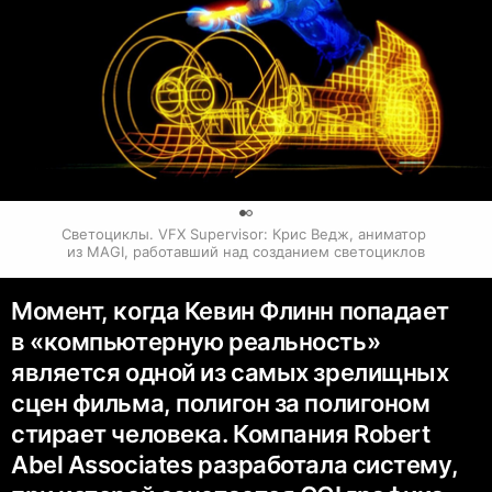
0
Светоциклы. VFX Supervisor: Крис Ведж, аниматор 
из MAGI, работавший над созданием светоциклов
Момент, когда Кевин Флинн попадает
в «компьютерную реальность»
является одной из самых зрелищных
сцен фильма, полигон за полигоном
стирает человека. Компания Robert
Abel Associates разработала систему,