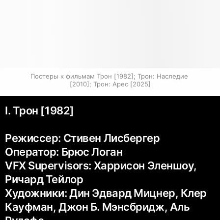
Постеры к фильмам Трон [1982]; Трон: Наследие 
[2010]; Трон: Арес [2025]
I. Трон [1982]
Режиссер: Стивен Лисбергер
Оператор: Брюс Логан
VFX Supervisors: Харрисон Эленшоу,
Ричард Тейлор
Художники: Дин Эдвард Мицнер, Клер
Кауфман, Джон Б. Мэнсбридж, Аль