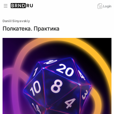
Login
Daniil Sinyavskiy
Полкатека. Практика