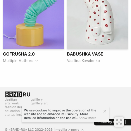
GOFRUSHA 2.0
BABUSHKA VASE
Multiple Authors
Vasilina Kovalenko
deziiign
gallllery
artz work
gallllery.art
fashion deziiign
kiiids.art
We use cookies to improve the operation of the
education
website and to enhance its usability. More
startup incubator
detailed information on the use of...
Show more
made by mediiia |
© «BRND-RU» LLC 2022-2026
 | mediiia 
more
↗