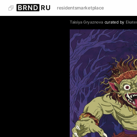
residents
marketplace
Taisiya Gryaznova
curated by
Ekater