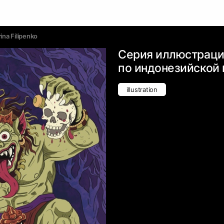
ina Filipenko
Серия иллюстрац
по индонезийской
illustration