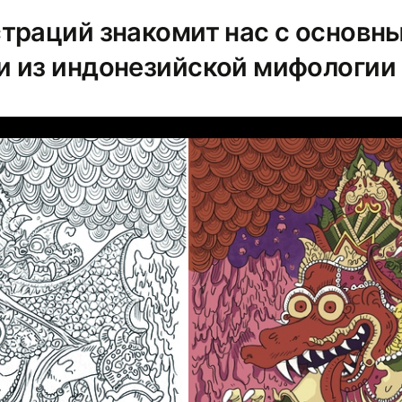
траций знакомит нас с основн
 из индонезийской мифологии