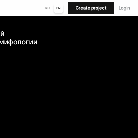
Create project
Login
RU
EN
ий
 мифологии