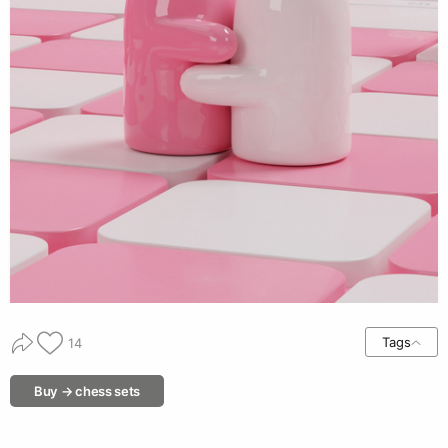
Tags
14
Buy → chess sets