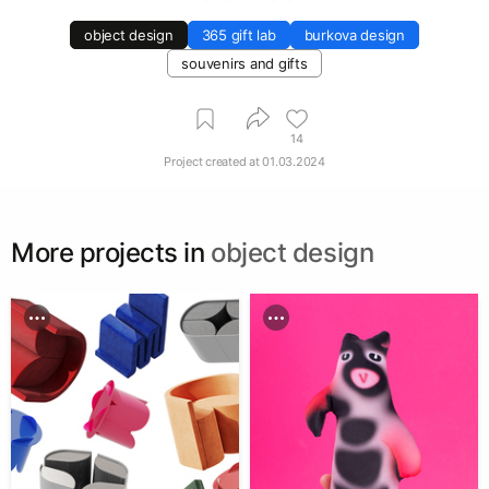
object design
365 gift lab
burkova design
souvenirs and gifts
14
Project created at
01.03.2024
More projects in
object design