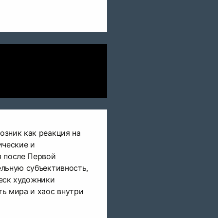
озник как реакция на
ические и
я после Первой
ельную субъективность,
теск художники
ь мира и хаос внутри