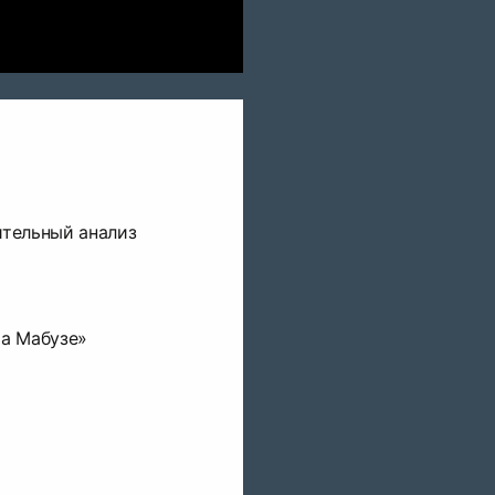
ительный анализ
ра Мабузе»
»