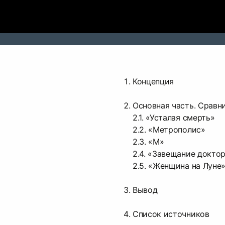
Концепция
Основная часть. Сравн
2.1. «Усталая смерть»
2.2. «Метрополис»
2.3. «М»
2.4. «Завещание докто
2.5. «Женщина на Луне
Вывод
Список источников