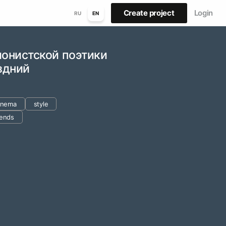
Create project
Login
RU
EN
ионистской поэтики
здний
cinema
style
ends