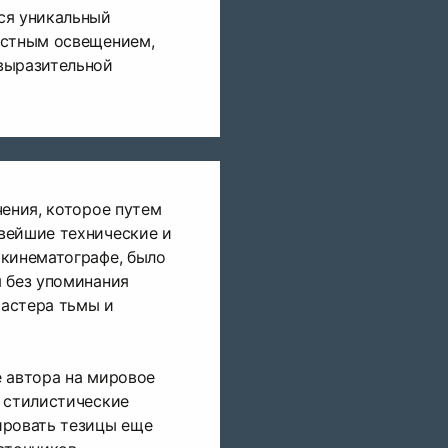
ся уникальный
астным освещением,
выразительной
чения, которое путем
вейшие технические и
 кинематографе, было
 без упоминания
астера тьмы и
 автора на мировое
 стилистические
ировать тезицы еще