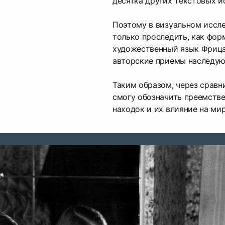
десятка других текстовых и
Поэтому в визуальном иссле
только проследить, как фор
художественный язык Фрица 
авторские приемы наследую
Таким образом, через сравн
смогу обозначить преемств
находок и их влияние на ми