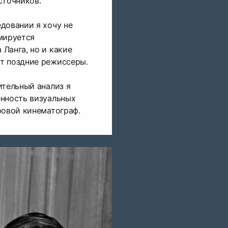
сточников.
довании я хочу не
мируется
Ланга, но и какие
т поздние режиссеры.
ительный анализ я
енность визуальных
ровой кинематограф.