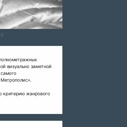
.)
ь полнометражных
вой визуально заметной
 самого
«Метрополис».
о критерию жанрового