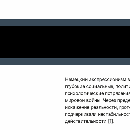
Немецкий экспрессионизм в
глубокие социальные, полит
психологические потрясени
мировой войны. Через пред
искажение реальности, гро
подчеркивали нестабильност
действительности [1].