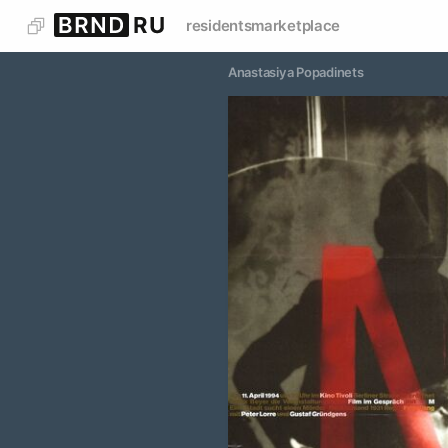
residents
marketplace
Anastasiya Popadinets