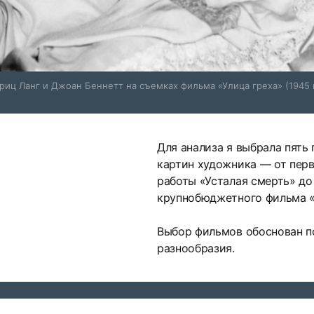
риц Ланг и Джоан Беннетт на съемках фильма «Улица греха» (1945 г
Для анализа я выбрала пят
картин художника — от пер
работы «Усталая смерть» до
крупнобюджетного фильма 
Выбор фильмов обоснован п
разнообразия.