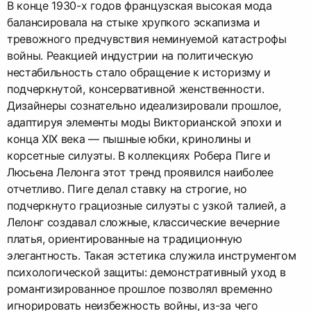
В конце 1930-х годов французская высокая мода
балансировала на стыке хрупкого эскапизма и
тревожного предчувствия неминуемой катастрофы
войны. Реакцией индустрии на политическую
нестабильность стало обращение к историзму и
подчеркнутой, консервативной женственности.
Дизайнеры сознательно идеализировали прошлое,
адаптируя элементы моды Викторианской эпохи и
конца XIX века — пышные юбки, кринолины и
корсетные силуэты. В коллекциях Робера Пиге и
Люсьена Лелонга этот тренд проявился наиболее
отчетливо. Пиге делал ставку на строгие, но
подчеркнуто грациозные силуэты с узкой талией, а
Лелонг создавал сложные, классические вечерние
платья, ориентированные на традиционную
элегантность. Такая эстетика служила инструментом
психологической защиты: демонстративный уход в
романтизированное прошлое позволял временно
игнорировать неизбежность войны, из-за чего