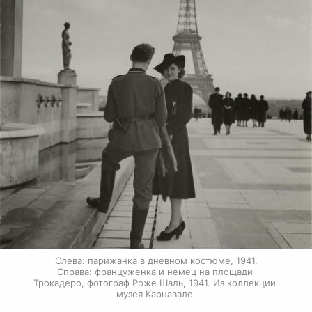
Слева: парижанка в дневном костюме, 1941.

Справа: француженка и немец на площади 
Трокадеро, фотограф Роже Шаль, 1941. Из коллекции 
музея Карнавале.