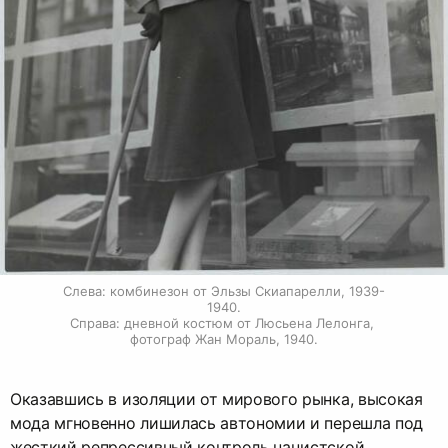
Слева: комбинезон от Эльзы Скиапарелли, 1939-
1940.

Справа: дневной костюм от Люсьена Лелонга, 
фотограф Жан Мораль, 1940.
Оказавшись в изоляции от мирового рынка, высокая
мода мгновенно лишилась автономии и перешла под
жесткий репрессивный контроль нацистской