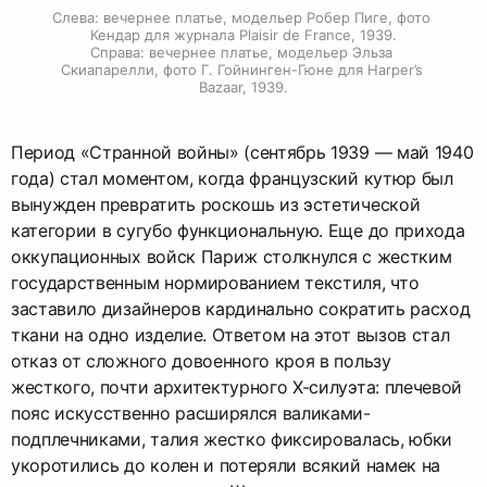
Слева: вечернее платье, модельер Робер Пиге, фото 
Кендар для журнала Plaisir de France, 1939.

Справа: вечернее платье, модельер Эльза 
Скиапарелли, фото Г. Гойнинген-Гюне для Harper’s 
Bazaar, 1939.
Период «Странной войны» (сентябрь 1939 — май 1940
года) стал моментом, когда французский кутюр был
вынужден превратить роскошь из эстетической
категории в сугубо функциональную. Еще до прихода
оккупационных войск Париж столкнулся с жестким
государственным нормированием текстиля, что
заставило дизайнеров кардинально сократить расход
ткани на одно изделие. Ответом на этот вызов стал
отказ от сложного довоенного кроя в пользу
жесткого, почти архитектурного Х-силуэта: плечевой
пояс искусственно расширялся валиками-
подплечниками, талия жестко фиксировалась, юбки
укоротились до колен и потеряли всякий намек на