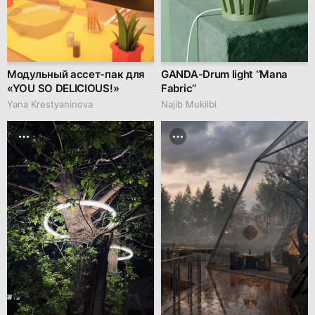
Модульный ассет-пак для
GANDA-Drum light ‘’Mana
«YOU SO DELICIOUS!»
Fabric’’
Yana Krestyaninova
Najib Mukiibi