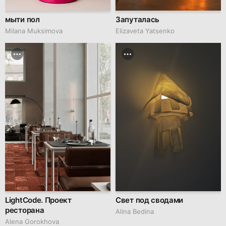
мыти пол
Запуталась
Milana Muksimova
Elizaveta Yatsenko
LightCode. Проект
Свет под сводами
ресторана
Alina Bedina
Alena Gorokhova