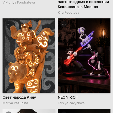
частного дома в поселении
Viktoriya Kondrateva
Кокошкино, г. Москва
Kira Fedotova
Свет народа Айну
NEON RIOT
Mariya Pazuhina
Taisiya Zavyalova