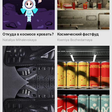
Откуда в космосе кровать?
Космический фастфуд
Nataliya Mihalevskaya
Kseniya Bozhedarnaya