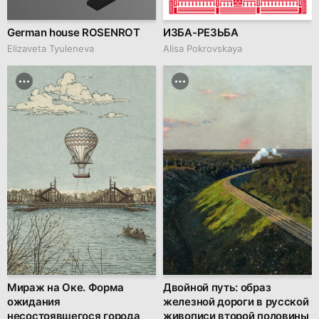
German house ROSENROT
ИЗБА-РЕЗЬБА
Elizaveta Tyuleneva
Alisa Pokrovskaya
Мираж на Оке. Форма
Двойной путь: образ
ожидания
железной дороги в русской
несостоявшегося города
живописи второй половины