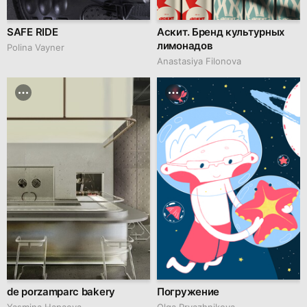
SAFE RIDE
Аскит. Бренд культурных
лимонадов
Polina Vayner
Anastasiya Filonova
de porzamparc bakery
Погружение
Yasmina Hapaeva
Olga Pryazhnikova