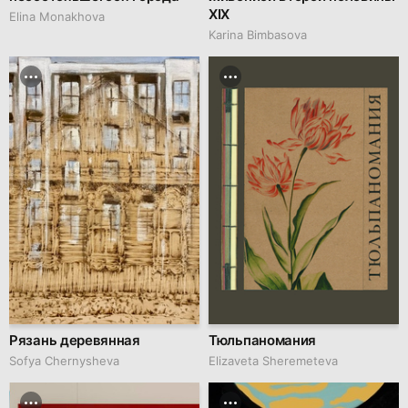
XIX
Elina Monakhova
Karina Bimbasova
Рязань деревянная
Тюльпаномания
Sofya Chernysheva
Elizaveta Sheremeteva