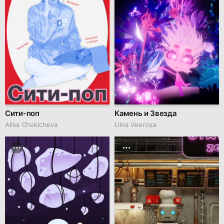
Сити-поп
Камень и Звезда
Alisa Chukicheva
Liina Veeroya