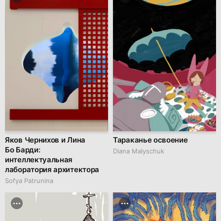
Яков Чернихов и Лина
Тараканье освоение
Бо Барди:
Diana Malyschuk
интеллектуальная
лаборатория архитектора
Sofya Patrunina