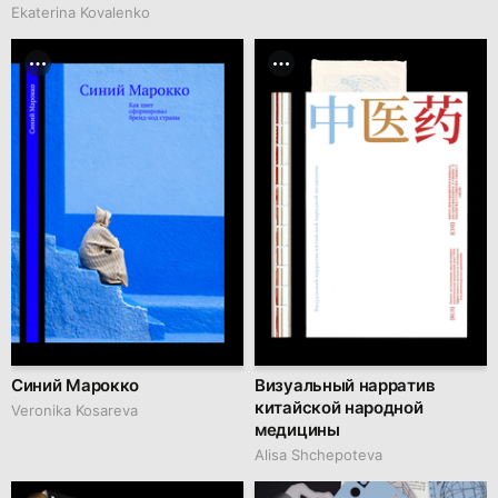
Ekaterina Kovalenko
Синий Марокко
Визуальный нарратив
китайской народной
Veronika Kosareva
медицины
Alisa Shchepoteva