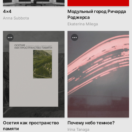
4×4
Модульный город Ричарда
Роджерса
Anna Subbota
Ekaterina Milega
Осетия как пространство
Почему небо темное?
памяти
Irina Tanaga