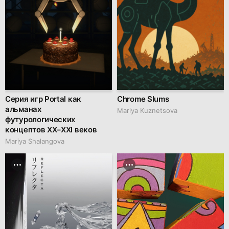
Серия игр Portal как
Chrome Slums
альманах
Mariya Kuznetsova
футурологических
концептов XX–XXI веков
Mariya Shalangova