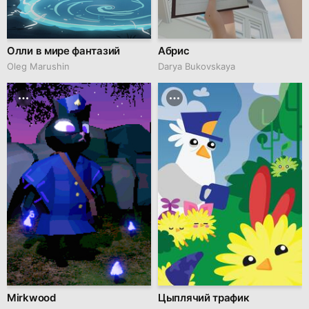
Олли в мире фантазий
Абрис
Oleg Marushin
Darya Bukovskaya
Mirkwood
Цыплячий трафик