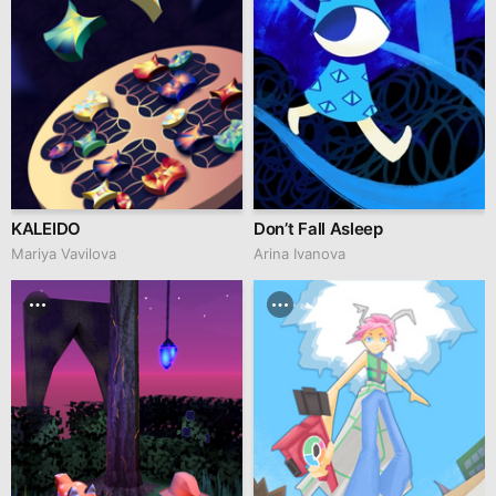
KALEIDO
Don’t Fall Asleep
Mariya Vavilova
Arina Ivanova