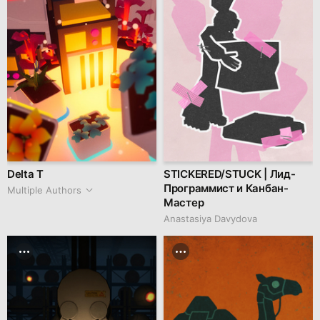
Delta T
STICKERED/STUCK | Лид-
Программист и Канбан-
Multiple Authors
Мастер
Anastasiya Davydova