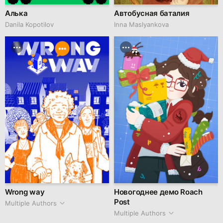
Алька
Автобусная баталия
Danila Kopotilov
Inna Maslyankova
Wrong way
Новогоднее демо Roach
Post
Multiple Authors
Multiple Authors