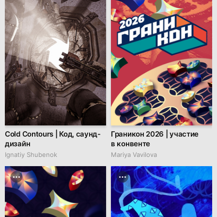
Cold Contours | Код, саунд-
Граникон 2026 | участие
дизайн
в конвенте
Ignatiy Shubenok
Mariya Vavilova