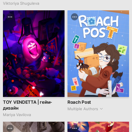
Viktoriya Shuguleva
TOY VENDETTA | гейм-
Roach Post
дизайн
Multiple Authors
Mariya Vavilova