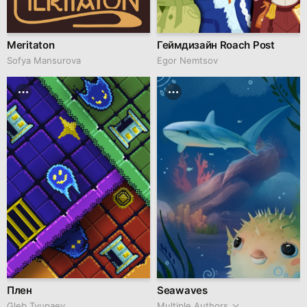
Meritaton
Геймдизайн Roach Post
Sofya Mansurova
Egor Nemtsov
Плен
Seawaves
Gleb Tyupaev
Multiple Authors