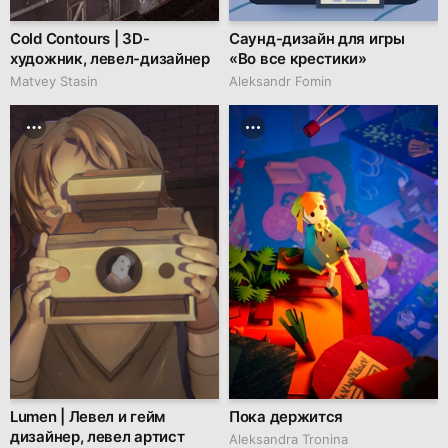
Cold Contours | 3D-
Саунд-дизайн для игры
художник, левел-дизайнер
«Во все крестики»
Matvey Stasin
Aleksandr Fomin
Lumen | Левел и гейм
Пока держится
дизайнер, левел артист
Aleksandra Tronina