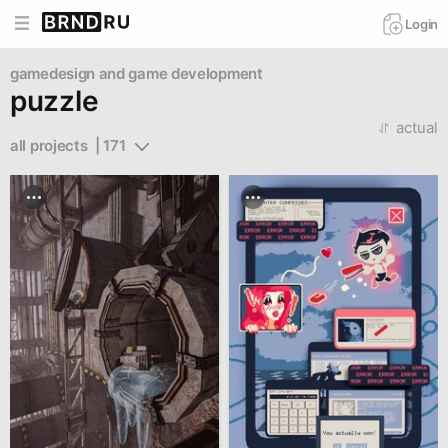
Login
gamedesign and game development
puzzle
actual
all projects  | 171