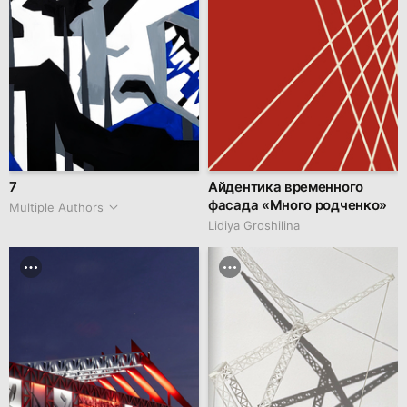
7
Айдентика временного
фасада «Много родченко»
Multiple Authors
Lidiya Groshilina