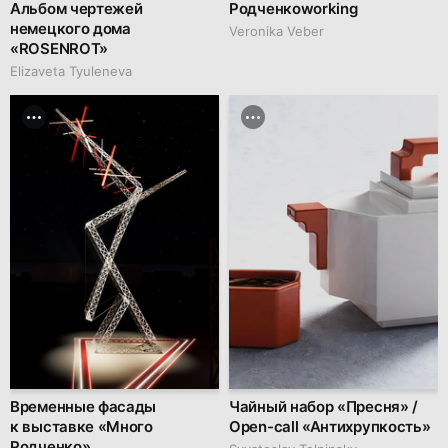
Альбом чертежей
Родченкоworking
немецкого дома
Veronika Veber
«ROSENROT»
Elizaveta Tyuleneva
Временные фасады
Чайный набор «Пресня» /
к выставке «Много
Open-call «Антихрупкость»
Родченко»