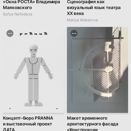
«Окна РОСТА» Владимира
Сценография как
Маяковского
визуальный язык театра
XX века
Sofya Nefedeva
Mariya Makarova
Концепт-бюро PRANNA
Макет временного
и выставочный проект
архитектурного фасада
ДАТА
«Конструкции