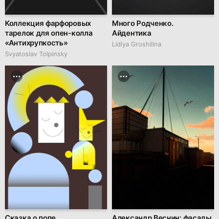
Коллекция фарфоровых
Много Родченко.
тарелок для опен-колла
Айдентика
«Антихрупкость»
Lidiya Groshilina
Svyatoslav Tolpinsky
Сказка о попе
Александр Веснин: фасады