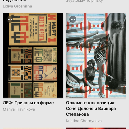
Svyatoslav Tolpinsky
Lidiya Groshilina
ЛЕФ: Приказы по форме
Орнамент как позиция:
Соня Делоне и Варвара
Mariya Travnikova
Степанова
Kristina Chernyaeva