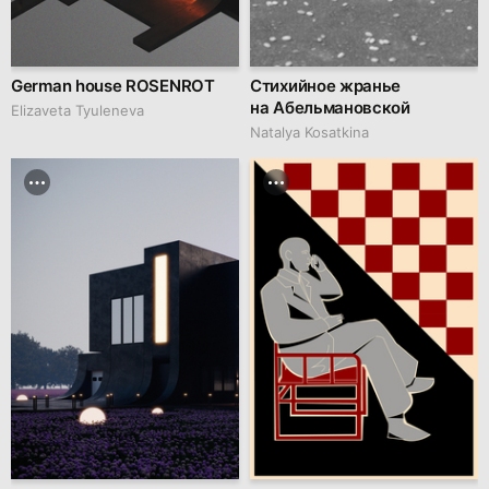
German house ROSENROT
Стихийное жранье
на Абельмановской
Elizaveta Tyuleneva
Natalya Kosatkina