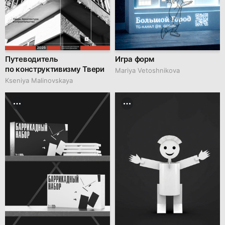
Путеводитель
Игра форм
по конструктивизму Твери
Mariya Vetoshnikova
Kseniya Malinovskaya