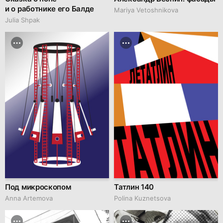
и о работнике его Балде
Mariya Vetoshnikova
Julia Shpak
Под микроскопом
Татлин 140
Anna Artemova
Polina Kuznetsova