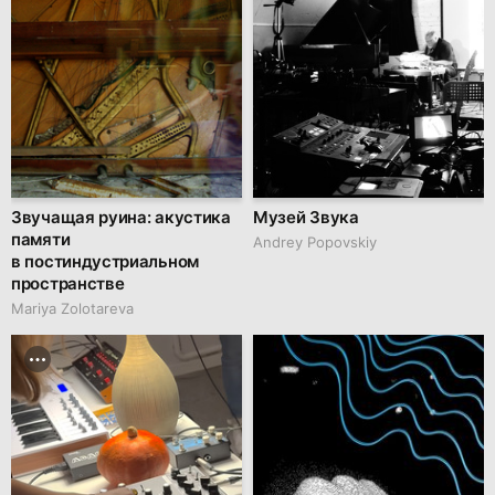
Звучащая руина: акустика
Музей Звука
памяти
Andrey Popovskiy
в постиндустриальном
пространстве
Mariya Zolotareva