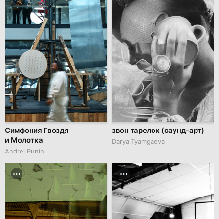
Симфония Гвоздя
звон тарелок (саунд-арт)
и Молотка
Darya Tyamgaeva
Andrei Punin