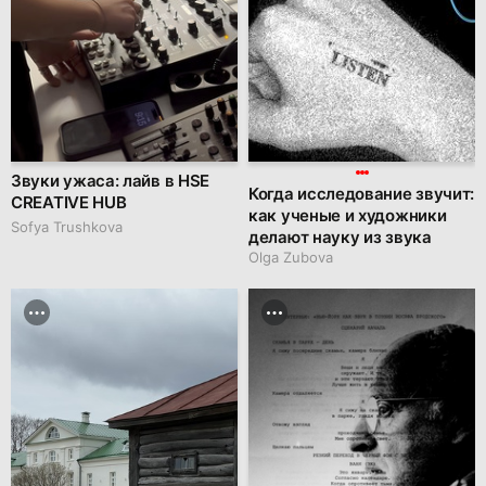
Звуки ужаса: лайв в HSE
Когда исследование звучит:
CREATIVE HUB
как ученые и художники
Sofya Trushkova
делают науку из звука
Olga Zubova