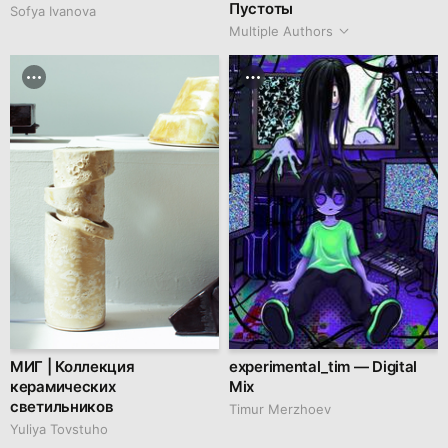
Пустоты
Sofya Ivanova
Multiple Authors
МИГ | Коллекция
experimental_tim — Digital
керамических
Mix
светильников
Timur Merzhoev
Yuliya Tovstuho