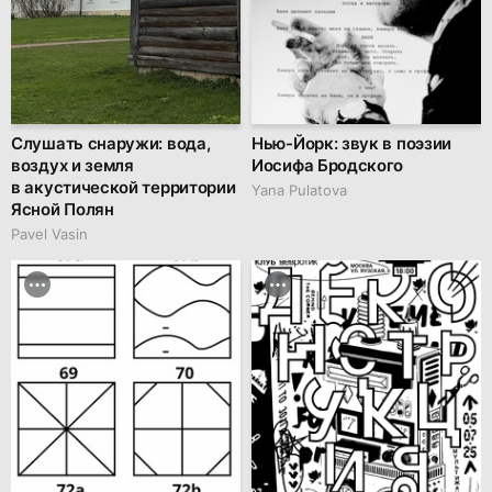
Слушать снаружи: вода,
Нью-Йорк: звук в поэзии
воздух и земля
Иосифа Бродского
в акустической территории
Yana Pulatova
Ясной Полян
Pavel Vasin