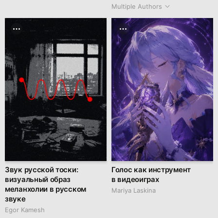
Multiple Authors
Звук русской тоски:
Голос как инструмент
визуальный образ
в видеоиграх
меланхолии в русском
Mariya Laskina
звуке
Egor Kamesh