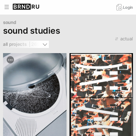
Login
sound
sound studies
actual
all projects  | 269