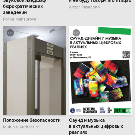
Звуковой ландшафт
я не буду говорить о птицах
бюрократических
Anzor Pasechnik
заведений
Polina Mansurova
Положение безопасности
Саунд и музыка
в актуальных цифровых
Multiple Authors
реалиях