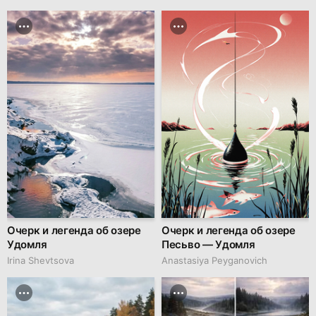
Очерк и легенда об озере
Очерк и легенда об озере
Удомля
Песьво — Удомля
Irina Shevtsova
Anastasiya Peyganovich