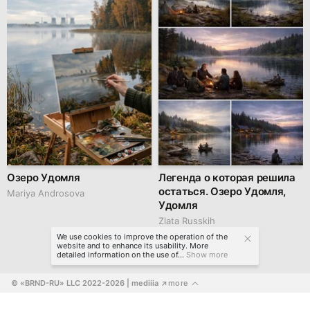
Озеро Удомля
Легенда о которая решила
остаться. Озеро Удомля,
Mariya Androsova
Удомля
Zlata Russkih
We use cookies to improve the operation of the
website and to enhance its usability. More
detailed information on the use of...
Show more
© «BRND-RU» LLC 2022-2026
 | mediiia 
more
↗