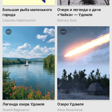
Большая рыба маленького
Очерк и легенда о даче
города
«Чайка» — Удомля
Lizaveta Valantsevich
Matvey Kuts
Легенда озера Удомля
Озеро Удомля
Shamil Bagmanov
Alina Aksenteva