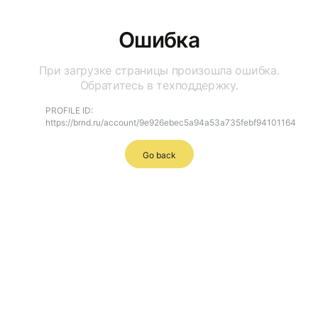
Ошибка
При загрузке страницы произошла ошибка.
Обратитесь в техподдержку.
PROFILE ID:
https://brnd.ru/account/9e926ebec5a94a53a735febf94101164
Go back