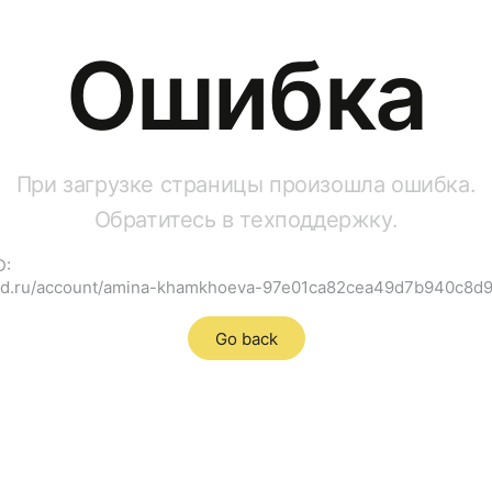
Ошибка
При загрузке страницы произошла ошибка.
Обратитесь в техподдержку.
D:
rnd.ru/account/amina-khamkhoeva-97e01ca82cea49d7b940c8
Go back