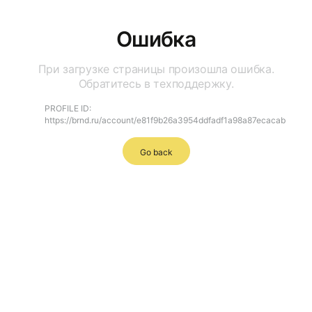
Ошибка
При загрузке страницы произошла ошибка.
Обратитесь в техподдержку.
PROFILE ID:
https://brnd.ru/account/e81f9b26a3954ddfadf1a98a87ecacab
Go back