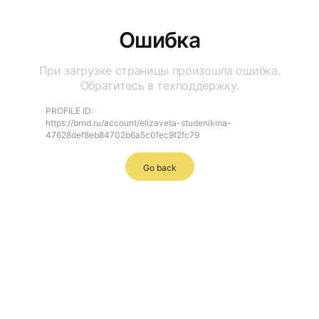
Ошибка
При загрузке страницы произошла ошибка.
Обратитесь в техподдержку.
PROFILE ID:
https://brnd.ru/account/elizaveta-studenikina-
47628def8eb84702b6a5c0fec9f2fc79
Go back