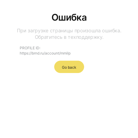
Ошибка
При загрузке страницы произошла ошибка.
Обратитесь в техподдержку.
PROFILE ID:
https://brnd.ru/account/mmilp
Go back