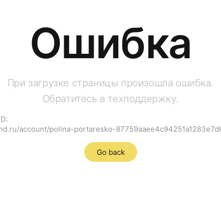
Ошибка
При загрузке страницы произошла ошибка.
Обратитесь в техподдержку.
ID:
brnd.ru/account/polina-portaresko-87759aaee4c94251a1283e7
Go back