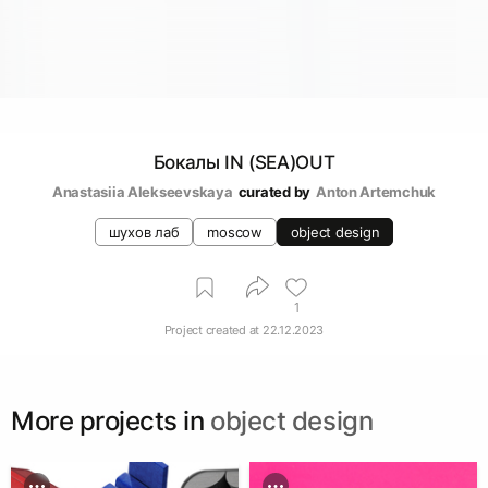
Бокалы IN (SEA)OUT
Anastasiia Alekseevskaya
curated by
Anton Artemchuk
шухов лаб
moscow
object design
1
Project created at
22.12.2023
More projects in
object design