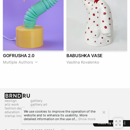
GOFRUSHA 2.0
BABUSHKA VASE
Multiple Authors
Vasilina Kovalenko
deziiign
gallllery
artz work
gallllery.art
fashion deziiign
kiiids.art
We use cookies to improve the operation of the
education
website and to enhance its usability. More
startup incubator
detailed information on the use of...
Show more
made by mediiia |