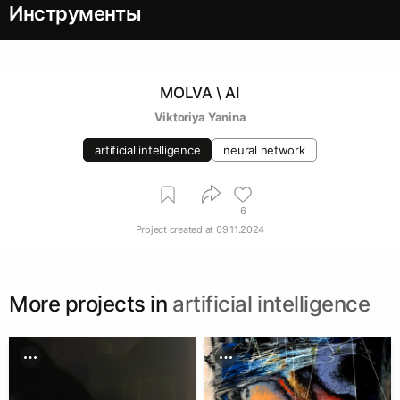
Инструменты
MOLVA \ AI
Viktoriya Yanina
artificial intelligence
neural network
6
Project created at
09.11.2024
More projects in
artificial intelligence