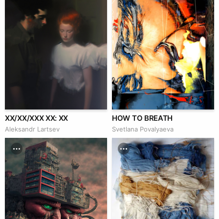
XX/XX/XXX XX: XX
HOW TO BREATH
Аleksandr Lartsev
Svetlana Povalyaeva