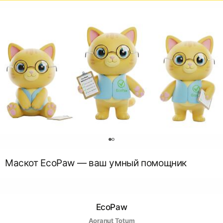
0
Маскот EcoPaw — ваш умный помощник
EcoPaw
Aoranut Totum