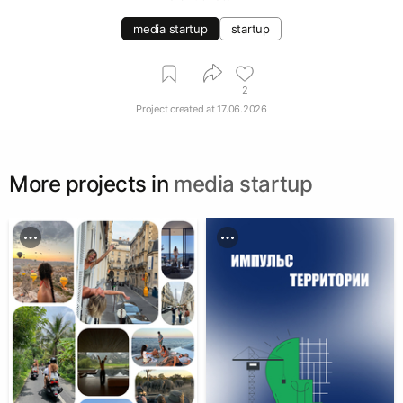
media startup
startup
2
Project created at
17.06.2026
More projects in
media startup