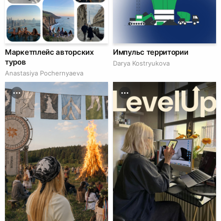
Маркетплейс авторских
Импульс территории
туров
Darya Kostryukova
Anastasiya Pochernyaeva