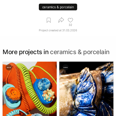
ceramics & porcelain
32
Project created at
31.03.2026
More projects in
ceramics & porcelain