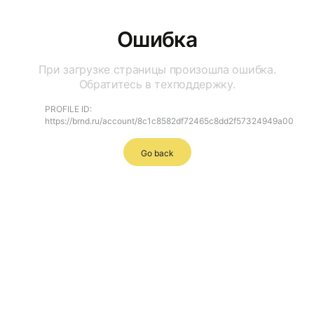
Ошибка
При загрузке страницы произошла ошибка.
Обратитесь в техподдержку.
PROFILE ID:
https://brnd.ru/account/8c1c8582df72465c8dd2f57324949a00
Go back