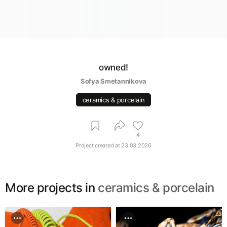
owned!
Sofya Smetannikova
ceramics & porcelain
4
Project created at
23.03.2026
More projects in
ceramics & porcelain