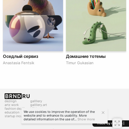
Оседлый сервиз
Домашние тотемы
Anastasia Fentsik
Timur Gukasian
deziiign
gallllery
artz work
gallllery.art
fashion deziiign
kiiids.art
We use cookies to improve the operation of the
education
website and to enhance its usability. More
startup incubator
detailed information on the use of...
Show more
made by mediiia |