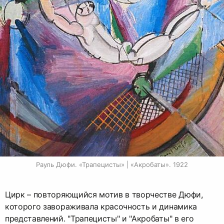
Рауль Дюфи. «Трапецисты» | «Акробаты». 1922
Цирк – повторяющийся мотив в творчестве Дюфи,
которого завораживала красочность и динамика
представлений. "Трапецисты" и "Акробаты" в его