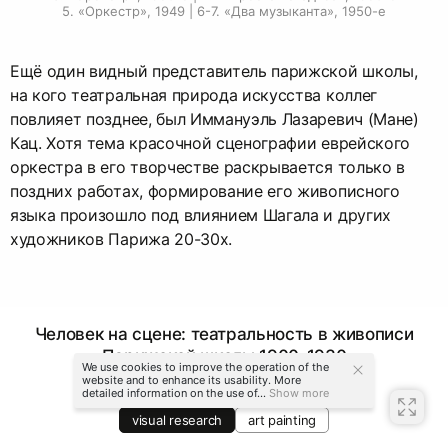
5. «Оркестр», 1949 | 6-7. «Два музыканта», 1950-е
Ещё один видный представитель парижской школы,
на кого театральная природа искусства коллег
повлияет позднее, был Иммануэль Лазаревич (Мане)
Кац. Хотя тема красочной сценографии еврейского
оркестра в его творчестве раскрывается только в
поздних работах, формирование его живописного
языка произошло под влиянием Шагала и других
художников Парижа 20-30х.
Человек на сцене: театральность в живописи
Парижской школы 1900-1930
We use cookies to improve the operation of the
website and to enhance its usability. More
Anastasiia Alekseevskaya
detailed information on the use of...
Show more
visual research
art painting