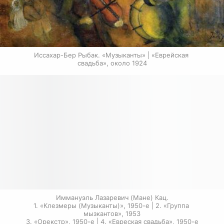
Иссахар-Бер Рыбак. «Музыканты» | «Еврейская 
свадьба», около 1924
Иммануэль Лазаревич (Мане) Кац.

1. «Клезмеры (Музыканты)», 1950-е | 2. «Группа 
мызкантов», 1953

3. «Орекстр», 1950-е | 4. «Евреская свадьба», 1950-е
