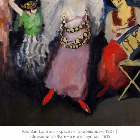
Кес Ван Донген. «Красная танцовщица», 1907 | 
«Знаменитая Фатима и её труппа», 1912