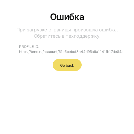
Ошибка
При загрузке страницы произошла ошибка.
Обратитесь в техподдержку.
PROFILE ID:
https://brnd.ru/account/61e5bebcf3a44d95a9a1141fb17de84a
Go back