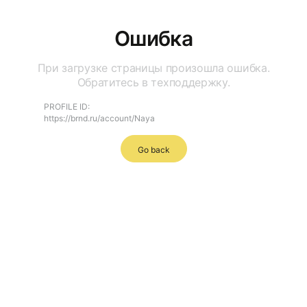
Ошибка
При загрузке страницы произошла ошибка.
Обратитесь в техподдержку.
PROFILE ID:
https://brnd.ru/account/Naya
Go back