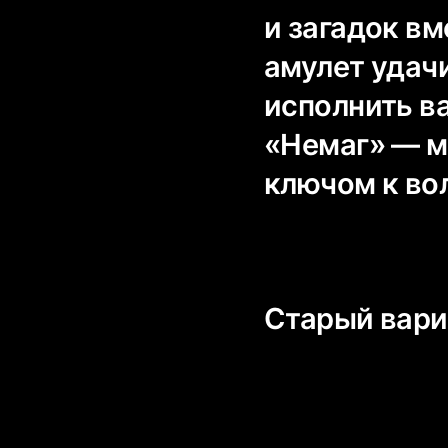
и загадок вм
амулет удач
исполнить в
«Немаг» — м
ключом к во
Старый вари