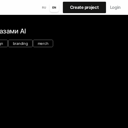
Create project
Login
RU
EN
азами AI
gn
branding
merch