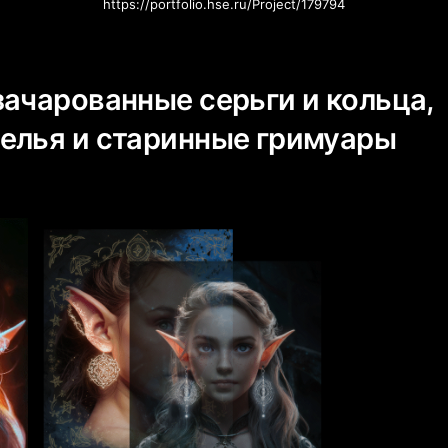
https://portfolio.hse.ru/Project/179794
зачарованные серьги и кольца,
елья и старинные гримуары