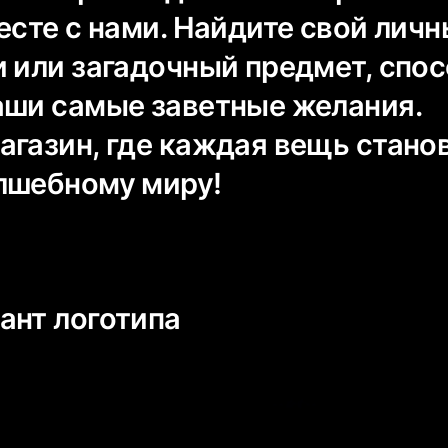
есте с нами. Найдите свой лич
и или загадочный предмет, спо
аши самые заветные желания.
агазин, где каждая вещь стано
лшебному миру!
ант логотипа