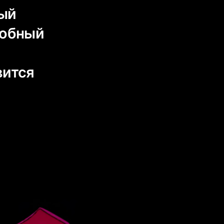
ный
собный
вится