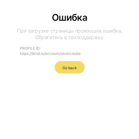
Ошибка
При загрузке страницы произошла ошибка.
Обратитесь в техподдержку.
PROFILE ID:
https://brnd.ru/account/alvercreate
Go back