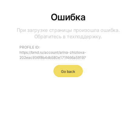
Ошибка
При загрузке страницы произошла ошибка.
Обратитесь в техподдержку.
PROFILE ID:
https://brnd.ru/account/arina-zhizlova-
202eac936f8b4db580e171f466a59197
Go back